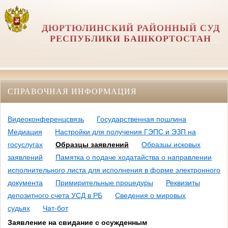
ДЮРТЮЛИНСКИЙ РАЙОННЫЙ СУД
РЕСПУБЛИКИ БАШКОРТОСТАН
СПРАВОЧНАЯ ИНФОРМАЦИЯ
Видеоконференцсвязь
Государственная пошлина
Медиация
Настройки для получения ГЭПС и ЭЗП на
госуслугах
Образцы заявлений
Образцы исковых
заявлений
Памятка о подаче ходатайства о направлении
исполнительного листа для исполнения в форме электронного
документа
Примирительные процедуры
Реквизиты
депозитного счета УСД в РБ
Сведения о мировых
судьях
Чат-бот
Заявление на свидание с осужденным