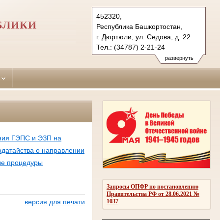
452320,
БЛИКИ
Республика Башкортостан,
г. Дюртюли, ул. Седова, д. 22
Тел.: (34787) 2-21-24
diurtiulinsky.bkr@sudrf.ru
развернуть
показать на карте
ния ГЭПС и ЭЗП на
одатайства о направлении
е процедуры
Запросы ОПФР по постановлению
Правительства РФ от 28.06.2021 №
1037
версия для печати