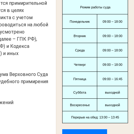
ется примирительной
Режим работы суда
ся в целях
икта с учетом
Понедельник
09:00 – 18:00
проводиться на любой
дусмотрено
Вторник
09:00 – 18:00
алее – ГПК РФ),
Ф) и Кодекса
Среда
09:00 – 18:00
) и иных
Четверг
09:00 – 18:00
ума Верховного Суда
Пятница
09:00 – 16:45
удебного примирения
Суббота
выходной
ожений
Воскресенье
выходной
Перерыв на обед: 13:00 – 13:45