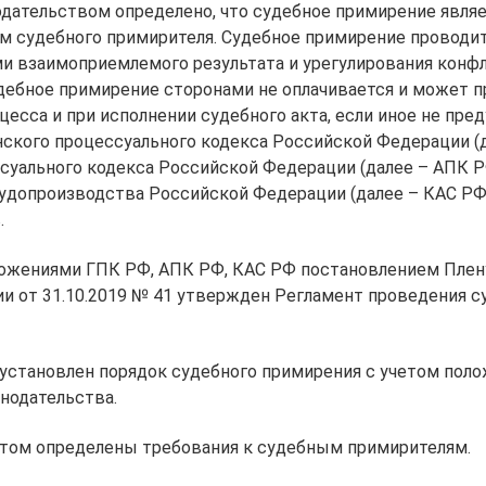
ательством определено, что судебное примирение явля
м судебного примирителя. Судебное примирение проводит
и взаимоприемлемого результата и урегулирования конфл
удебное примирение сторонами не оплачивается и может 
цесса и при исполнении судебного акта, если иное не пре
ского процессуального кодекса Российской Федерации (д
суального кодекса Российской Федерации (далее – АПК Р
удопроизводства Российской Федерации (далее – КАС РФ
.
ложениями ГПК РФ, АПК РФ, КАС РФ постановлением Плен
и от 31.10.2019 № 41 утвержден Регламент проведения с
установлен порядок судебного примирения с учетом пол
нодательства.
нтом определены требования к судебным примирителям.