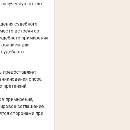
 полученную от них
едения судебного
 место встречи со
судебного примирения
нованием для
 судебного
ь предоставляет
зникновения спора;
 претензий.
ов примирения,
 Мировое соглашение,
ятся сторонами при