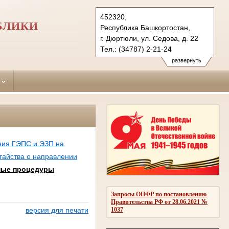
452320,
БЛИКИ
Республика Башкортостан,
г. Дюртюли, ул. Седова, д. 22
Тел.: (34787) 2-21-24
diurtiulinsky.bkr@sudrf.ru
развернуть
показать на карте
ния ГЭПС и ЭЗП на
тайства о направлении
ные процедуры
Запросы ОПФР по постановлению
Правительства РФ от 28.06.2021 №
1037
версия для печати