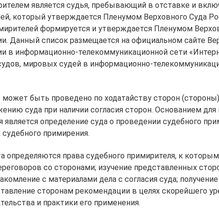
рителем является судья, пребывающий в отставке и вклю
ей, который утверждается Пленумом Верховного Суда Ро
мирителей формируется и утверждается Пленумом Верхо
и. Данный список размещается на официальном сайте Ве
и в информационно-телекоммуникационной сети «Интерне
судов, мировых судей в информационно-телекоммуникац
может быть проведено по ходатайству сторон (стороны) 
ению суда при наличии согласия сторон. Основанием для
 является определение суда о проведении судебного при
 судебного примирения.
а определяются права судебного примирителя, к которым 
переговоров со сторонами; изучение представленных сто
акомление с материалами дела с согласия суда; получение
тавление сторонам рекомендации в целях скорейшего уре
тельства и практики его применения.