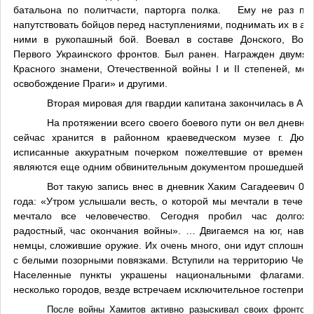
батальона по политчасти, парторга полка. Ему не раз пр
напутствовать бойцов перед наступлениями, поднимать их в ата
ними в рукопашный бой. Воевал в составе Донского, Воро
Первого Украинского фронтов. Был ранен. Награжден двумя
Красного знамени, Отечественной войны
I
и
II
степеней, мед
освобождение Праги» и другими.
Вторая мировая для гвардии капитана закончилась в Авс
На протяжении всего своего боевого пути он вел дневник
сейчас хранится в районном краеведческом музее г. Дюрт
исписанные аккуратным почерком пожелтевшие от времени 
являются еще одним обвинительным документом прошедшей в
Вот такую запись внес в дневник Хаким Сагадеевич 09
года: «Утром услышали весть, о которой мы мечтали в течение
мечтало все человечество. Сегодня пробил час долгож
радостный, час окончания войны». … Двигаемся на юг, навст
немцы, сложившие оружие. Их очень много, они идут сплошны
с белыми позорными повязками. Вступили на территорию Чехо
Населенные пункты украшены национальными флагами. 
несколько городов, везде встречаем исключительное гостеприим
После войны Хамитов активно разыскивал своих фронтовы