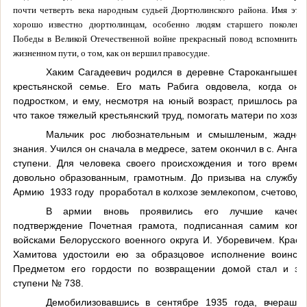
почти четверть века народным судьей Дюртюлинского района. Имя этог
хорошо известно дюртюлинцам, особенно людям старшего поколения
Победы в Великой Отечественной войне прекрасный повод вспомнить о 
жизненном пути, о том, как он вершил правосудие.
Хаким Сагадеевич родился в деревне Старокангышево
крестьянской семье. Его мать Рабига овдовела, когда он
подростком, и ему, несмотря на юный возраст, пришлось рано
что такое тяжелый крестьянский труд, помогать матери по хозяйс
Мальчик рос любознательным и смышленым, жадно 
знания. Учился он сначала в медресе, затем окончил в с. Ангас
ступени. Для человека своего происхождения и того време
довольно образованным, грамотным. До призыва на службу 
Армию 1933 году проработал в колхозе землекопом, счетоводо
В армии вновь проявились его лучшие качест
подтверждение Почетная грамота, подписанная самим ком
войсками Белорусского военного округа И. Уборевичем. Крас
Хамитова удостоили ею за образцовое исполнение воинско
Предметом его гордости по возвращении домой стал и зн
ступени № 738.
Демобилизовавшись в сентябре 1935 года, вчерашни