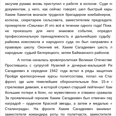
засучив рукава вновь приступил к работе в колхозе. Судя по
документам, у него, как сейчас говорят, шел быстрый карьер
Хаким Хамитов вначале трудился бригадиром комбайнеров, с
колхоза, секретарем сельсовета, заместителем председателя
промартели «Смычка».И это всё в течении одного года! Пока в 
не произошло для него знаковое событие, определи
профессиональную принадлежность и дальнейшую судьбу: п
райкома комсомола и народного суда он был направлен в 
правовую школу. Окончив её, Хаким Сагадеевич шесть лет
народным судьей Белорецкого, затем Баймакского районов.
А потом началась кровопролитная Великая Отечественн
Простившись с супругой Нузилей и дочерью-малышкой Рино
Сагадеевич в середине 1942 года встал в ряды защитнико
Пройдя краткосрочные курсы политсостава, попал на Стали
фронт, где шли тяжелейшие оборонительные бои. 15-я гва
стрелковая дивизия, в которой служил старший лейтенант Хамит
большие потери в боях, но мужественно и отважно сражалась 
За проявленный героизм Хаким Сагадеевич был отмечен перв
наградой – орденом Красной звезды, а затем и медалью «З
Сталинграда». На фронте Хаким Сагадеевич занимал д
заместителя командира роты по политчасти, заместителя 