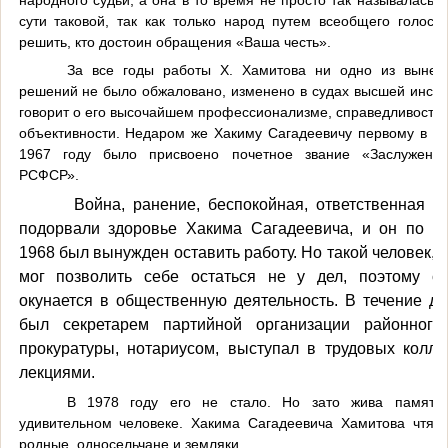
сути таковой, так как только народ путем всеобщего голосо
решить, кто достоин обращения «Ваша честь».
За все годы работы Х. Хамитова ни одно из вынес
решений не было обжаловано, изменено в судах высшей инста
говорит о его высочайшем профессионализме, справедливости, 
объективности. Недаром же Хакиму Сагадеевичу первому в Б
1967 году было присвоено почетное звание «Заслуженн
РСФСР».
Война, ранение, беспокойная, ответственная д
подорвали здоровье Хакима Сагадеевича, и он по б
1968 был вынужден оставить работу. Но такой человек, к
мог позволить себе остаться не у дел, поэтому с
окунается в общественную деятельность. В течение де
был секретарем партийной организации районного
прокуратуры, нотариусом, выступал в трудовых колле
лекциями.
В 1978 году его не стало. Но зато жива память
удивительном человеке. Хакима Сагадеевича Хамитова чтят
родные, односельчане и земляки.