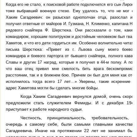
Когда его не стало, к поисковой работе подключился его сын Лирон 
тоже выбравший военную стезю. Ему удалось то, что не мог сд
Хаким Сагадеевич: он разыскал однополчан отца, разослал им
получил ответные от майоров И. Гузмана, Н. Клименко, капитана Н. 
рядового снайпера Ф. Шерстюка. Они рассказали о том, каким
командиром, хорошим политруком и достойным человеком был гвард
Хамитов, и что его дети гордиться им. Особенно волнительно читать 
письма Шерстюка: «Привет из г. Львова сыну моего боевого
командира и боевого парторга от бывшего снайпера, полного кавал
Славы и других 17 наград, которые я получил в 44-м полку. А полу
что ваш отец привил мне смелость бить врага бескомпромиссн
расстоянии, так и в ближнем бою. Причем он был для меня как отец
исполнилось тогда всего 17 лет…» Уверены, такие искренние пр
адрес Хамитова могли бы сделать многие бойцы.
Когда Хаким Сагадеевич вернулся домой, очень скоро 
предложили стать служителем Фемиды. И с декабря 1946
приступает к работе народного судьи.
Честность, принципиальность, требовательность, 
очередь к самому себе, были самыми главными качествам
Сагадеевича. Иначе на протяжении 22 лет не занимал бы 
народного судьи, а она в то время не просто так называлась, 