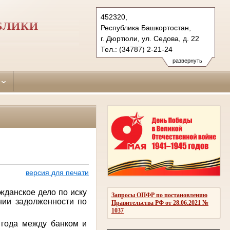
452320,
БЛИКИ
Республика Башкортостан,
г. Дюртюли, ул. Седова, д. 22
Тел.: (34787) 2-21-24
diurtiulinsky.bkr@sudrf.ru
развернуть
показать на карте
версия для печати
данское дело по иску
Запросы ОПФР по постановлению
нии задолженности по
Правительства РФ от 28.06.2021 №
1037
 года между банком и