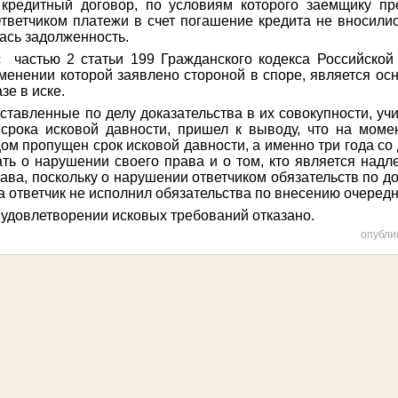
 кредитный договор, по условиям которого заемщику пр
тветчиком платежи в счет погашение кредита не вносилис
лась задолженность.
с частью 2 статьи 199 Гражданского кодекса Российской
именении которой заявлено стороной в споре, является о
азе в иске.
ставленные по делу доказательства в их совокупности, уч
 срока исковой давности, пришел к выводу, что на моме
м пропущен срок исковой давности, а именно три года со 
ть о нарушении своего права и о том, кто является над
рава, поскольку о нарушении ответчиком обязательств по д
да ответчик не исполнил обязательства по внесению очере
 удовлетворении исковых требований отказано.
опубли