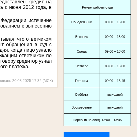
едоставлен кредит на
ь с июня 2012 года, в
Режим работы суда
 Федерации истечение
Понедельник
09:00 – 18:00
снованием к вынесению
Вторник
09:00 – 18:00
итывая, что ответчиком
нт обращения в суд с
дня, когда лицо узнало
Среда
09:00 – 18:00
лежащим ответчиком по
оговору кредитор узнал
дного платежа.
Четверг
09:00 – 18:00
ковано 20.08.2025 17:32 (МСК)
Пятница
09:00 – 16:45
Суббота
выходной
Воскресенье
выходной
Перерыв на обед: 13:00 – 13:45