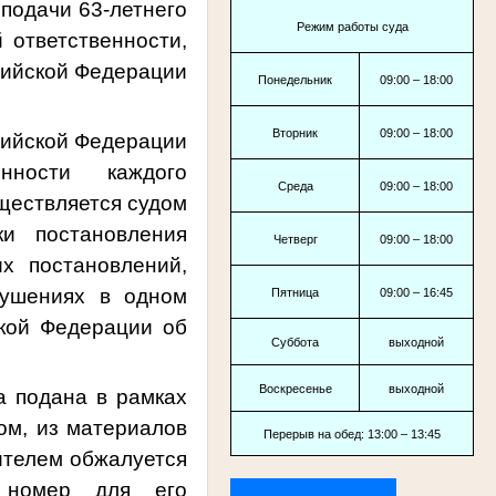
подачи 63-летнего
Режим работы суда
 ответственности,
ссийской Федерации
Понедельник
09:00 – 18:00
Вторник
09:00 – 18:00
ссийской Федерации
нности каждого
Среда
09:00 – 18:00
ществляется судом
ки постановления
Четверг
09:00 – 18:00
х постановлений,
рушениях в одном
Пятница
09:00 – 16:45
кой Федерации об
Суббота
выходной
Воскресенье
выходной
а подана в рамках
ом, из материалов
Перерыв на обед: 13:00 – 13:45
вителем обжалуется
й номер для его