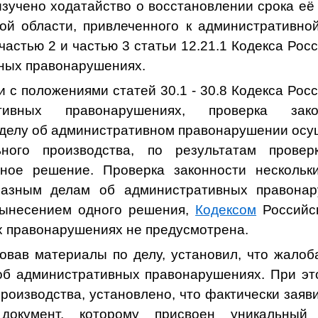
зучено ходатайство о восстановлении срока её 
ой области, привлеченного
к административной
астью 2 и частью 3 статьи 12.21.1 Кодекса Ро
ных правонарушениях.
и с положениями статей 30.1 - 30.8 Кодекса Ро
тивных правонарушениях, проверка зако
 делу об административном правонарушении осу
ного производства, по результатам провер
ьное решение. Проверка законности нескольки
азным делам об административных правона
вынесением одного решения,
Кодексом
Российс
 правонарушениях не предусмотрена.
овав материалы по делу, установил, что жалоб
об административных правонарушениях. При эт
роизводства, установлено, что фактически зая
 документ, которому присвоен уникальны