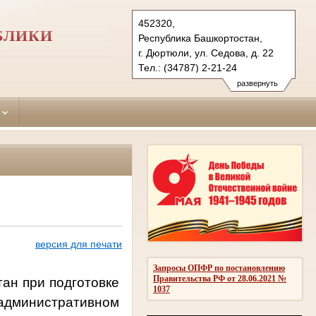
452320,
БЛИКИ
Республика Башкортостан,
г. Дюртюли, ул. Седова, д. 22
Тел.: (34787) 2-21-24
diurtiulinsky.bkr@sudrf.ru
развернуть
показать на карте
и
версия для печати
Запросы ОПФР по постановлению
Правительства РФ от 28.06.2021 №
ан при подготовке
1037
дминистративном