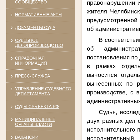
правонарушении и
СООБЩЕСТВО
жителя Челябинск
НОРМАТИВНЫЕ АКТЫ
предусмотренной ч
ДОКУМЕНТЫ СУДА
об административ
В соответстви
СУДЕБНОЕ
ДЕЛОПРОИЗВОДСТВО
об администра
постановления по
СПРАВОЧНАЯ
ИНФОРМАЦИЯ
в рамках отдель
выносится отдел
ПРЕСС-СЛУЖБА
вынесенных по р
УПРАВЛЕНИЕ СУДЕБНОГО
производстве, с 
ДЕПАРТАМЕНТА
административных
СУДЫ СУБЪЕКТА РФ
Судья, исслед
МУНИЦИПАЛЬНЫЕ
двух разных дел 
ОРГАНЫ ВЛАСТИ
исполнительного п
ВАКАНСИИ
исполнительный