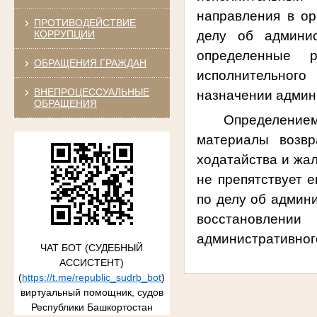
направления в ор
ПРОТИВОДЕЙСТВИЕ
КОРРУПЦИИ
делу об админи
определенные 
ОБРАЩЕНИЯ ГРАЖДАН
исполнительного
ВНЕПРОЦЕССУАЛЬНЫЕ
назначении админ
ОБРАЩЕНИЯ
Определение
материалы возвр
ходатайства и жал
не препятствует 
по делу об админ
восстановлени
административног
ЧАТ БОТ (СУДЕБНЫЙ
АССИСТЕНТ)
(
https://t.me/republic_sudrb_bot
)
виртуальный помощник, судов
Республики Башкортостан