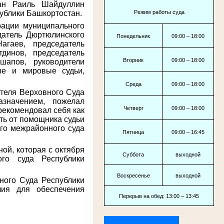
тан Раиль Шайдуллин
ублики Башкортостан.
Режим работы суда
рации муниципального
атель Дюртюлинского
Понедельник
09:00 – 18:00
агаев, председатель
динов, председатель
Вторник
09:00 – 18:00
шапов, руководители
ые и мировые судьи,
Среда
09:00 – 18:00
теля Верховного Суда
азначением, пожелал
Четверг
09:00 – 18:00
рекомендовал себя как
ть от помощника судьи
ого межрайонного суда
Пятница
09:00 – 16:45
ой, которая с октября
Суббота
выходной
ого суда Республики
Воскресенье
выходной
ного Суда Республики
лия для обеспечения
Перерыв на обед: 13:00 – 13:45