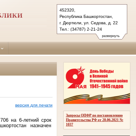
452320,
БЛИКИ
Республика Башкортостан,
г. Дюртюли, ул. Седова, д. 22
Тел.: (34787) 2-21-24
diurtiulinsky.bkr@sudrf.ru
развернуть
показать на карте
версия для печати
Запросы ОПФР по постановлению
706 на 6-летний срок
Правительства РФ от 28.06.2021 №
1037
шкортостан назначен