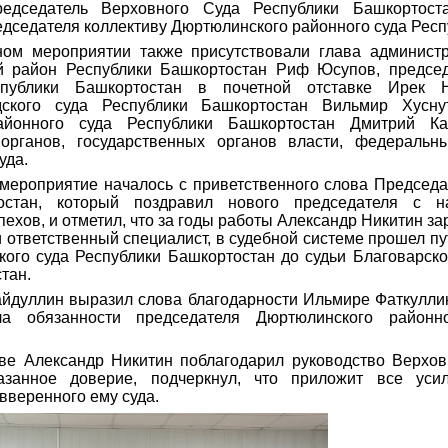
едседатель Верховного Суда Республики Башкортос
едседателя коллективу Дюртюлинского районного суда Респ
ном мероприятии также присутствовали глава админист
й район Республики Башкортостан Риф Юсупов, председ
публики Башкортостан в почетной отставке Ирек Н
дского суда Республики Башкортостан Вильмир Хуснут
айонного суда Республики Башкортостан Дмитрий Ка
 органов, государственных органов власти, федеральн
уда.
мероприятие началось с приветственного слова Председа
остан, который поздравил нового председателя с н
ехов, и отметил, что за годы работы Александр Никитин за
ответственный специалист, в судебной системе прошел пу
кого суда Республики Башкортостан до судьи Благоварск
остан.
йдуллин выразил слова благодарности Ильмире Фаткуллин
а обязанности председателя Дюртюлинского районн
ве Александр Никитин поблагодарил руководство Верхов
азанное доверие, подчеркнул, что приложит все уси
 вверенного ему суда.