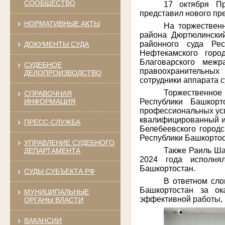
СООБЩЕСТВО
17 октября Пр
представил нового пр
НОРМАТИВНЫЕ АКТЫ
На торжествен
района Дюртюлински
районного суда Рес
ДОКУМЕНТЫ СУДА
Нефтекамского горо
Благоварского межр
СУДЕБНОЕ
правоохранительных
ДЕЛОПРОИЗВОДСТВО
сотрудники аппарата с
Торжественное 
СПРАВОЧНАЯ
Республики Башкорт
ИНФОРМАЦИЯ
профессиональных усп
квалифицированный и 
ПРЕСС-СЛУЖБА
Белебеевского городс
Республики Башкорт
УПРАВЛЕНИЕ СУДЕБНОГО
Также Раиль Ша
ДЕПАРТАМЕНТА
2024 года исполнял
Башкортостан.
СУДЫ СУБЪЕКТА РФ
В ответном сло
Башкортостан за ок
МУНИЦИПАЛЬНЫЕ
эффективной работы,
ОРГАНЫ ВЛАСТИ
ВАКАНСИИ