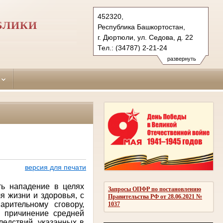
452320,
БЛИКИ
Республика Башкортостан,
г. Дюртюли, ул. Седова, д. 22
Тел.: (34787) 2-21-24
diurtiulinsky.bkr@sudrf.ru
развернуть
показать на карте
версия для печати
ть нападение в целях
Запросы ОПФР по постановлению
я жизни и здоровья, с
Правительства РФ от 28.06.2021 №
рительному сговору,
1037
е причинение средней
ледствий, указанных в