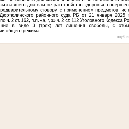
 вызвавшего длительное расстройство здоровья, соверше
предварительному сговору, с применением предметов, ис
Дюртюлинского районного суда РБ от 21 января 2025 г
ч. 2 ст. 162, п.п. «а, г, з» ч. 2 ст. 112 Уголовного Кодекса
ание в виде 3 (трех) лет лишения свободы, с отб
ии общего режима.
опубли