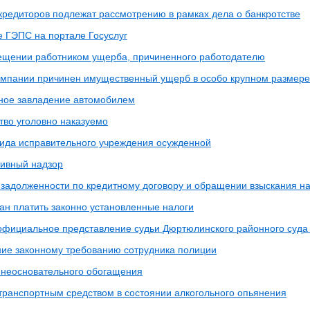
кредиторов подлежат рассмотрению в рамках дела о банкротстве
 ГЭПС на портале Госуслуг
ещении работником ущерба, причиненного работодателю
мпании причинен имущественный ущерб в особо крупном размере
ое завладение автомобилем
во уголовно наказуемо
ида исправительного учреждения осужденной
ивный надзор
 задолженности по кредитному договору и обращении взыскания н
ан платить законно установленные налоги
официальное представление судьи Дюртюлинского районного суда
ие законному требованию сотрудника полиции
 неосновательного обогащения
транспортным средством в состоянии алкогольного опьянения