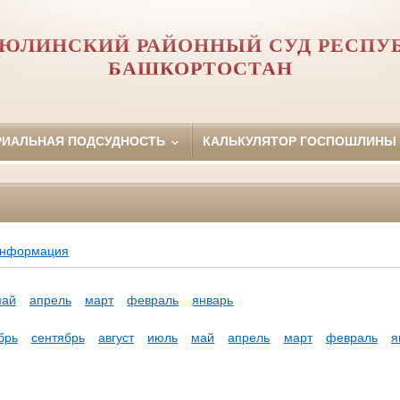
ЮЛИНСКИЙ РАЙОННЫЙ СУД РЕСПУ
БАШКОРТОСТАН
РИАЛЬНАЯ ПОДСУДНОСТЬ
КАЛЬКУЛЯТОР ГОСПОШЛИНЫ
информация
май
апрель
март
февраль
январь
брь
сентябрь
август
июль
май
апрель
март
февраль
я