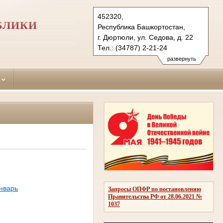
452320,
БЛИКИ
Республика Башкортостан,
г. Дюртюли, ул. Седова, д. 22
Тел.: (34787) 2-21-24
diurtiulinsky.bkr@sudrf.ru
развернуть
показать на карте
нварь
Запросы ОПФР по постановлению
Правительства РФ от 28.06.2021 №
1037