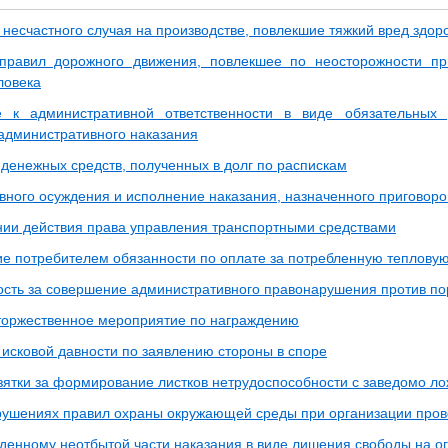
 несчастного случая на производстве, повлекшие тяжкий вред здор
правил дорожного движения, повлекшее по неосторожности пр
ловека
е к административной ответственности в виде обязательных
административного наказания
 денежных средств, полученных в долг по распискам
вного осуждения и исполнение наказания, назначенного приговоро
ии действия права управления транспортными средствами
е потребителем обязанности по оплате за потребленную теплову
ость за совершение административного правонарушения против по
торжественное мероприятие по награждению
исковой давности по заявлению стороны в споре
зятки за формирование листков нетрудоспособности с заведомо 
рушениях правил охраны окружающей среды при организации про
денному неотбытой части наказания в виде лишения свободы на о