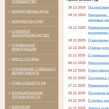
СООБЩЕСТВО
26.12.2025
Последствия
НОРМАТИВНЫЕ АКТЫ
24.12.2025
Нарушение 
здоровью че
ДОКУМЕНТЫ СУДА
19.12.2025
Привлечени
СУДЕБНОЕ
исполнения 
ДЕЛОПРОИЗВОДСТВО
18.12.2025
О взыскании
СПРАВОЧНАЯ
12.12.2025
Отмена усло
ИНФОРМАЦИЯ
11.12.2025
О прекращен
ПРЕСС-СЛУЖБА
05.12.2025
Неисполнени
УПРАВЛЕНИЕ СУДЕБНОГО
04.12.2025
Ответственн
ДЕПАРТАМЕНТА
02.12.2025
Состоялось 
СУДЫ СУБЪЕКТА РФ
27.11.2025
Применение 
МУНИЦИПАЛЬНЫЕ
25.11.2025
Получение в
ОРГАНЫ ВЛАСТИ
24.11.2025
О грубых на
ВАКАНСИИ
21.11.2025
Замена осуж