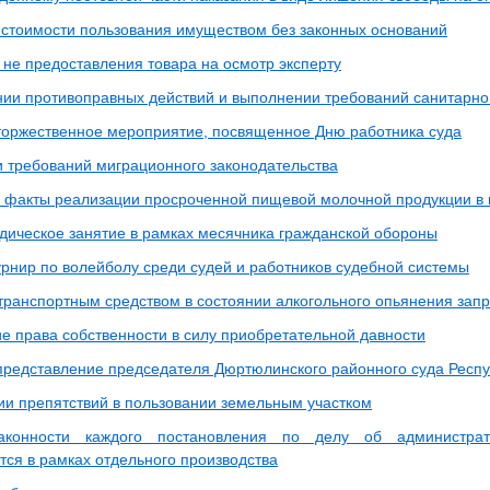
 стоимости пользования имуществом без законных оснований
 не предоставления товара на осмотр эксперту
ии противоправных действий и выполнении требований санитарног
торжественное мероприятие, посвященное Дню работника суда
 требований миграционного законодательства
 факты реализации просроченной пищевой молочной продукции в 
дическое занятие в рамках месячника гражданской обороны
урнир по волейболу среди судей и работников судебной системы
транспортным средством в состоянии алкогольного опьянения зап
е права собственности в силу приобретательной давности
представление председателя Дюртюлинского районного суда Респ
ии препятствий в пользовании земельным участком
аконности каждого постановления по делу об администра
тся в рамках отдельного производства