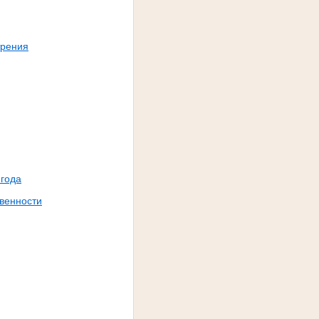
трения
 года
твенности