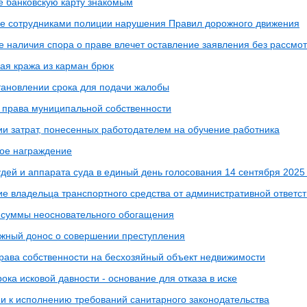
е банковскую карту знакомым
е сотрудниками полиции нарушения Правил дорожного движения
е наличия спора о праве влечет оставление заявления без рассмо
ая кража из карман брюк
становлении срока для подачи жалобы
 права муниципальной собственности
и затрат, понесенных работодателем на обучение работника
ое награждение
дей и аппарата суда в единый день голосования 14 сентября 2025
е владельца транспортного средства от административной ответс
 суммы неосновательного обогащения
жный донос о совершении преступления
рава собственности на бесхозяйный объект недвижимости
ока исковой давности - основание для отказа в иске
и к исполнению требований санитарного законодательства