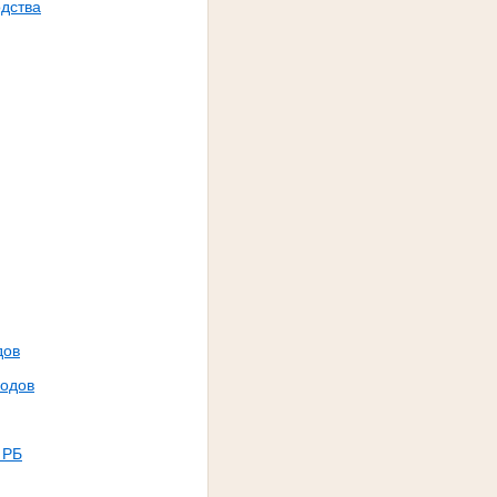
дства
дов
годов
 РБ