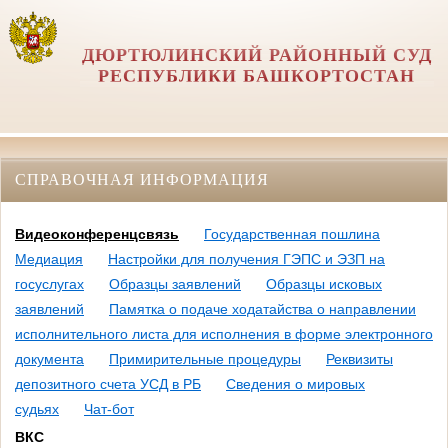
ДЮРТЮЛИНСКИЙ РАЙОННЫЙ СУД
РЕСПУБЛИКИ БАШКОРТОСТАН
СПРАВОЧНАЯ ИНФОРМАЦИЯ
Видеоконференцсвязь
Государственная пошлина
Медиация
Настройки для получения ГЭПС и ЭЗП на
госуслугах
Образцы заявлений
Образцы исковых
заявлений
Памятка о подаче ходатайства о направлении
исполнительного листа для исполнения в форме электронного
документа
Примирительные процедуры
Реквизиты
депозитного счета УСД в РБ
Сведения о мировых
судьях
Чат-бот
ВКС